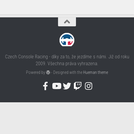
Czech Console Racing - díky za to, že jezdíme s námi. Již od roku
2009. Všechna práva vyhrazena.
Powered by
- Designed with the
Hueman theme