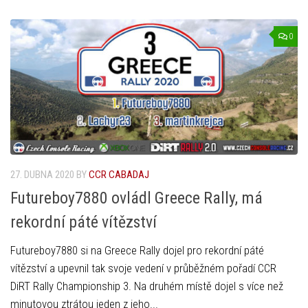
0
27. DUBNA 2020
BY
CCR CABADAJ
Futureboy7880 ovládl Greece Rally, má
rekordní páté vítězství
Futureboy7880 si na Greece Rally dojel pro rekordní páté
vítězství a upevnil tak svoje vedení v průběžném pořadí CCR
DiRT Rally Championship 3. Na druhém místě dojel s více než
minutovou ztrátou jeden z jeho...