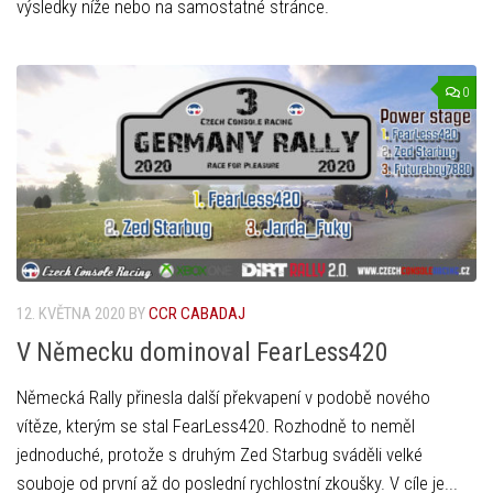
výsledky níže nebo na samostatné stránce.
0
12. KVĚTNA 2020
BY
CCR CABADAJ
V Německu dominoval FearLess420
Německá Rally přinesla další překvapení v podobě nového
vítěze, kterým se stal FearLess420. Rozhodně to neměl
jednoduché, protože s druhým Zed Starbug sváděli velké
souboje od první až do poslední rychlostní zkoušky. V cíle je...