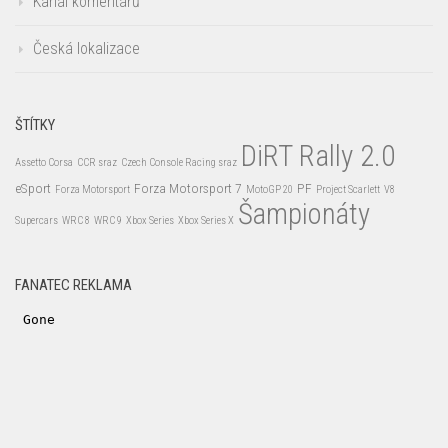
Kanál komentářů
Česká lokalizace
ŠTÍTKY
DiRT Rally 2.0
Assetto Corsa
CCR sraz
Czech Console Racing sraz
eSport
Forza Motorsport 7
PF
Forza Motorsport
MotoGP 20
Project Scarlett
V8
Šampionáty
Supercars
WRC 8
WRC 9
Xbox Series
Xbox Series X
FANATEC REKLAMA