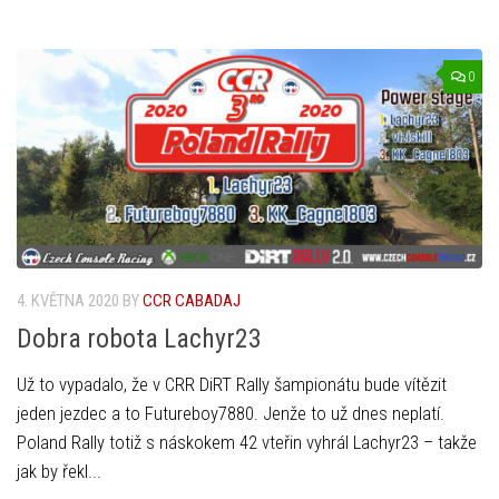
0
4. KVĚTNA 2020
BY
CCR CABADAJ
Dobra robota Lachyr23
Už to vypadalo, že v CRR DiRT Rally šampionátu bude vítězit
jeden jezdec a to Futureboy7880. Jenže to už dnes neplatí.
Poland Rally totiž s náskokem 42 vteřin vyhrál Lachyr23 – takže
jak by řekl...