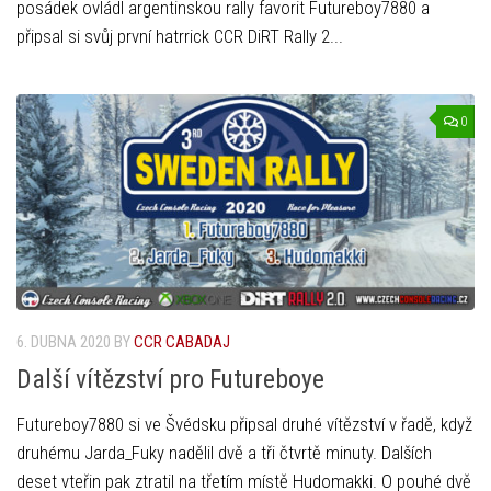
posádek ovládl argentinskou rally favorit Futureboy7880 a
připsal si svůj první hatrrick CCR DiRT Rally 2...
0
6. DUBNA 2020
BY
CCR CABADAJ
Další vítězství pro Futureboye
Futureboy7880 si ve Švédsku připsal druhé vítězství v řadě, když
druhému Jarda_Fuky nadělil dvě a tři čtvrtě minuty. Dalších
deset vteřin pak ztratil na třetím místě Hudomakki. O pouhé dvě