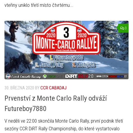
vteřiny uniklo třetí místo čtvrtému...
0
30. BŘEZNA 2020
BY
CCR CABADAJ
Prvenství z Monte Carlo Rally odváží
Futureboy7880
V neděli ve 22:00 skončila Monte Carlo Rally, první podnik třetí
sezóny CCR DiRT Rally Championship, do které vystartovalo