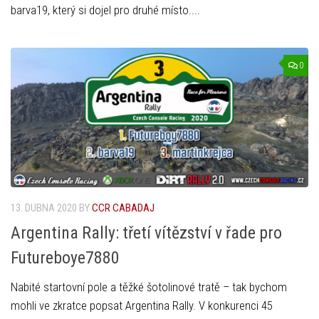
barva19, který si dojel pro druhé místo....
0
13. DUBNA 2020
BY
CCR CABADAJ
Argentina Rally: třetí vítězství v řade pro
Futureboye7880
Nabité startovní pole a těžké šotolinové tratě – tak bychom
mohli ve zkratce popsat Argentina Rally. V konkurenci 45