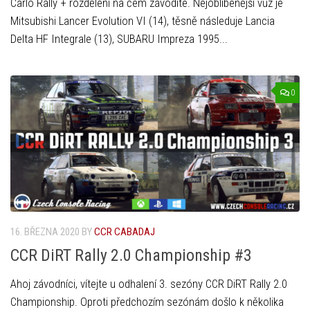
Carlo Rally + rozdělení na čem závodíte. Nejoblíbenější vůz je
Mitsubishi Lancer Evolution VI (14), těsně následuje Lancia
Delta HF Integrale (13), SUBARU Impreza 1995...
0
16. BŘEZNA 2020
BY
CCR CABADAJ
CCR DiRT Rally 2.0 Championship #3
Ahoj závodníci, vítejte u odhalení 3. sezóny CCR DiRT Rally 2.0
Championship. Oproti předchozím sezónám došlo k několika