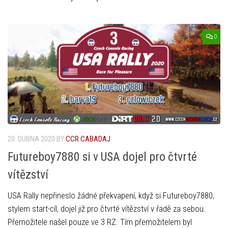
0
20. DUBNA 2020
BY
CCR CABADAJ
Futureboy7880 si v USA dojel pro čtvrté
vítězství
USA Rally nepřineslo žádné překvapení, když si Futureboy7880,
stylem start-cíl, dojel již pro čtvrté vítězství v řadě za sebou.
Přemožitele našel pouze ve 3 RZ. Tím přemožitelem byl