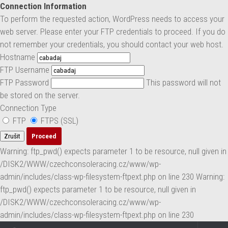
Connection Information
Skip to content
To perform the requested action, WordPress needs to access your
web server. Please enter your FTP credentials to proceed. If you do
not remember your credentials, you should contact your web host.
Hostname
FTP Username
FTP Password
This password will not
be stored on the server.
Connection Type
FTP
FTPS (SSL)
Zrušit
Warning: ftp_pwd() expects parameter 1 to be resource, null given in
/DISK2/WWW/czechconsoleracing.cz/www/wp-
admin/includes/class-wp-filesystem-ftpext.php on line 230 Warning:
ftp_pwd() expects parameter 1 to be resource, null given in
/DISK2/WWW/czechconsoleracing.cz/www/wp-
admin/includes/class-wp-filesystem-ftpext.php on line 230