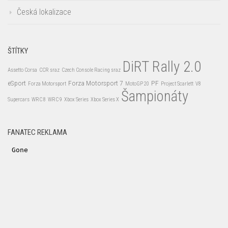
Česká lokalizace
ŠTÍTKY
DiRT Rally 2.0
Assetto Corsa
CCR sraz
Czech Console Racing sraz
eSport
Forza Motorsport 7
PF
Forza Motorsport
MotoGP 20
Project Scarlett
V8
Šampionáty
Supercars
WRC 8
WRC 9
Xbox Series
Xbox Series X
FANATEC REKLAMA