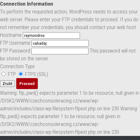
Connection Information
Skip to content
To perform the requested action, WordPress needs to access your
web server. Please enter your FTP credentials to proceed. If you do
not remember your credentials, you should contact your web host.
Hostname
FTP Username
FTP Password
This password will not
be stored on the server.
Connection Type
FTP
FTPS (SSL)
Zrušit
Warning: ftp_pwd() expects parameter 1 to be resource, null given in
/DISK2/WWW/czechconsoleracing.cz/www/wp-
admin/includes/class-wp-filesystem-ftpext.php on line 230 Warning:
ftp_pwd() expects parameter 1 to be resource, null given in
/DISK2/WWW/czechconsoleracing.cz/www/wp-
admin/includes/class-wp-filesystem-ftpext.php on line 230