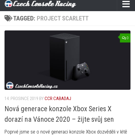
TAGGED:
PROJECT SCARLETT
0
14. PROSINCE 2019
BY
CCR CABADAJ
Nová generace konzole Xbox Series X
dorazí na Vánoce 2020 – žijte svůj sen
Poprvé jsme se o nové generaci konzole Xbox dozvěděli v létě