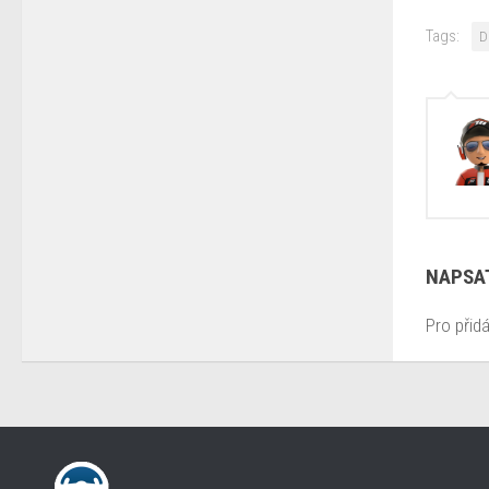
Tags:
D
NAPSA
Pro přid