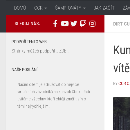
DOMŮ
CCR
ŠAMPIONÁTY
JAK ZAČÍT
ZÁ
SLEDUJ NÁS:
DIRT CU
PODPOŘ TENTO WEB
Kun
Stránky můžeš podpořit
:: ZDE ::
vít
NAŠE POSLÁNÍ
BY
CCR C
Naším cílem je sdružovat co nejvíce
virtuálních závodníků na konzoli Xbox. Rádi
uvítáme všechny, kteří chtějí změřit síly s
těmi nejrychlejšími.