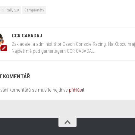
iRT Rally 2.0
Šampionáty
CCR CABADAJ
Zakladatel a administrátor Czech Console Racing. Na Xboxu hra
Najdeš mě pod gamertagem CCR CABADAJ.
T KOMENTÁŘ
ávání komentářů se musíte nejdříve
přihlásit
.