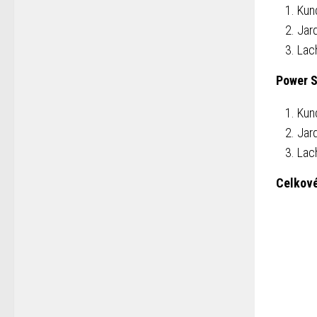
Kun
Jar
Lac
Power 
Kun
Jar
Lac
Celkové