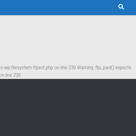
 not remember your credentials, you should contact your web host.
wp-filesystem-ftpext.php on line 230 Warning: ftp_pwd() expects
n line 230