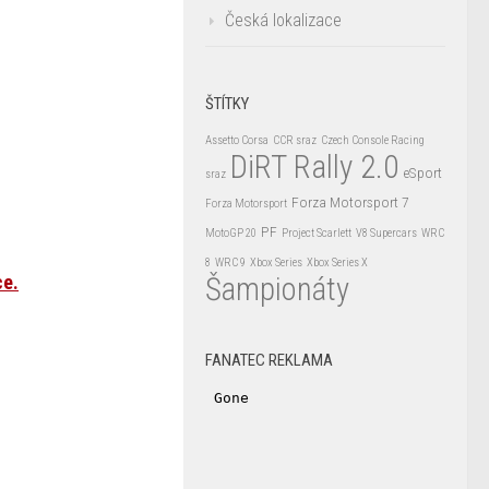
Česká lokalizace
ŠTÍTKY
Assetto Corsa
CCR sraz
Czech Console Racing
DiRT Rally 2.0
eSport
sraz
Forza Motorsport 7
Forza Motorsport
PF
MotoGP 20
Project Scarlett
V8 Supercars
WRC
8
WRC 9
Xbox Series
Xbox Series X
ce.
Šampionáty
FANATEC REKLAMA