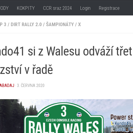
VODY
KOKPITY
CCR sraz 2024
Login
Registrace
P 3
/
DIRT RALLY 2.0
/
ŠAMPIONÁTY
/
X
do41 si z Walesu odváží třet
ězství v řadě
ABADAJ
·
3. ČERVNA 2020