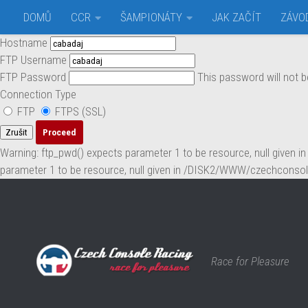
Connection Information
DOMŮ
CCR
ŠAMPIONÁTY
JAK ZAČÍT
ZÁVO
Skip to content
To perform the requested action, WordPress needs to access your w
Hostname
FTP Username
FTP Password
This password will not b
Connection Type
FTP
FTPS (SSL)
Zrušit
Warning: ftp_pwd() expects parameter 1 to be resource, null given
parameter 1 to be resource, null given in /DISK2/WWW/czechconsol
Race for Pleasure