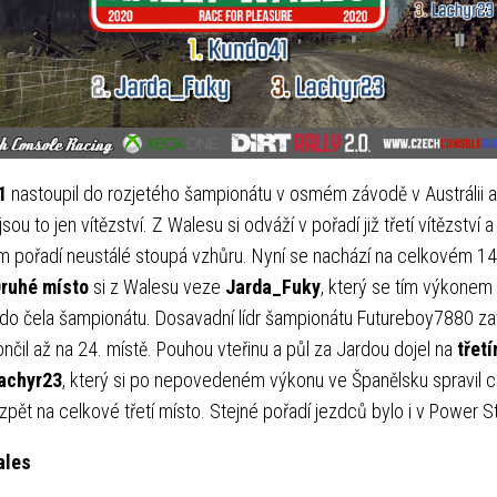
1
nastoupil do rozjetého šampionátu v osmém závodě v Austrálii 
sou to jen vítězství. Z Walesu si odváží v pořadí již třetí vítězství a
 pořadí neustálé stoupá vzhůru. Nyní se nachází na celkovém 14
ruhé místo
si z Walesu veze
Jarda_Fuky
, který se tím výkonem
do čela šampionátu. Dosavadní lídr šampionátu Futureboy7880 za
nčil až na 24. místě. Pouhou vteřinu a půl za Jardou dojel na
třet
achyr23
, který si po nepovedeném výkonu ve Španělsku spravil c
e zpět na celkové třetí místo. Stejné pořadí jezdců bylo i v Power S
ales