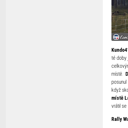
Kundo4
té doby j
celkovým
místě.
D
posunul 
když sko
místě L
vrátil s
Rally W