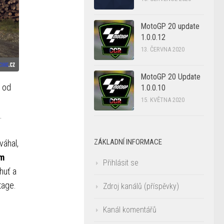
MotoGP 20 update
1.0.0.12
13. ČERVNA 2020
MotoGP 20 Update
a od
1.0.0.10
15. KVĚTNA 2020
.
ZÁKLADNÍ INFORMACE
váhal,
ím
Přihlásit se
huť a
tage.
Zdroj kanálů (příspěvky)
Kanál komentářů