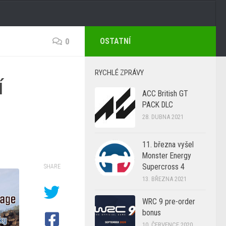
0
OSTATNÍ
RYCHLÉ ZPRÁVY
í
ACC British GT
PACK DLC
28. DUBNA 2021
11. března vyšel
Monster Energy
Supercross 4
SHARE
13. BŘEZNA 2021
WRC 9 pre-order
bonus
10. ČERVENCE 2020