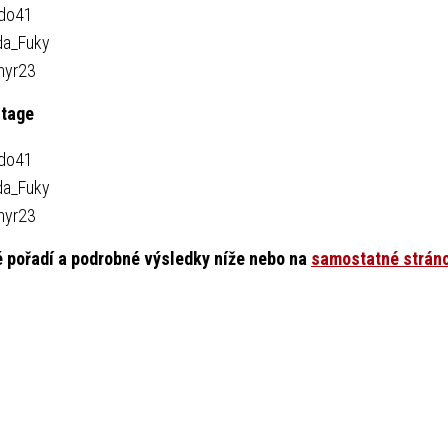
do41
da_Fuky
hyr23
Stage
do41
da_Fuky
hyr23
 pořadí a podrobné výsledky níže nebo na
samostatné strán