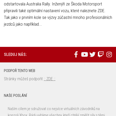
odstartovala Australia Rally. Inženýři ze Škoda Motorsport
připravili také optimální nastavení vozu, které naleznete ZDE.
Tak jako v prvním kole se výzvy zúčastní mnoho profesionálních
jezdců jako například...
SLEDUJ NÁS:
PODPOŘ TENTO WEB
Stránky můžeš podpořit
:: ZDE ::
NAŠE POSLÁNÍ
Naším cílem je sdružovat co nejvíce virtuálních závodníků na
konzoli Xbox. Rádi uvítáme všechny, kteří chtějí změřit síly s těmi