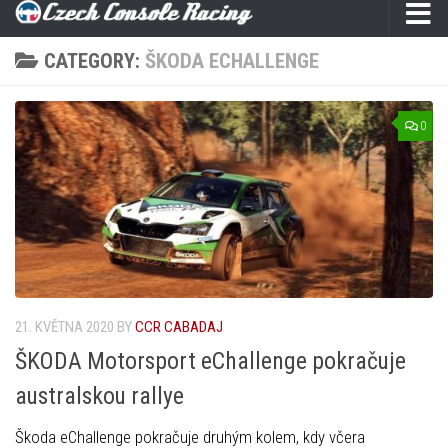
CATEGORY:
ŠKODA ECHALLENGE
0
21. KVĚTNA 2020
BY
CCR CABADAJ
ŠKODA Motorsport eChallenge pokračuje
australskou rallye
Škoda eChallenge pokračuje druhým kolem, kdy včera