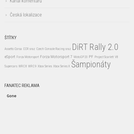
Kanál komentářů
Česká lokalizace
ŠTÍTKY
DiRT Rally 2.0
Assetto Corsa
CCR sraz
Czech Console Racing sraz
eSport
Forza Motorsport 7
PF
Forza Motorsport
MotoGP 20
Project Scarlett
V8
Šampionáty
Supercars
WRC 8
WRC 9
Xbox Series
Xbox Series X
FANATEC REKLAMA