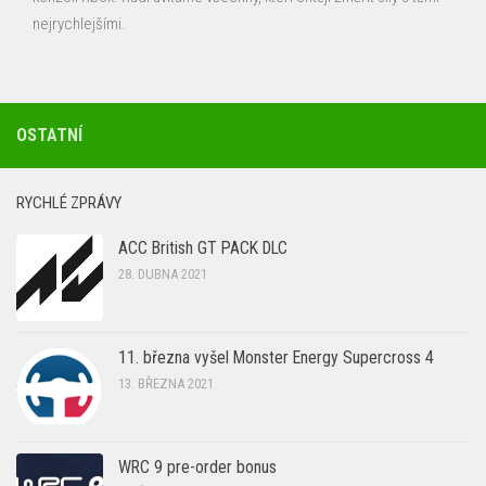
nejrychlejšími.
OSTATNÍ
RYCHLÉ ZPRÁVY
ACC British GT PACK DLC
28. DUBNA 2021
11. března vyšel Monster Energy Supercross 4
13. BŘEZNA 2021
WRC 9 pre-order bonus