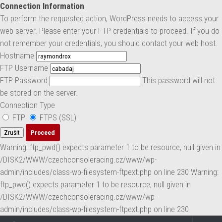
Connection Information
Skip to content
To perform the requested action, WordPress needs to access your
web server. Please enter your FTP credentials to proceed. If you do
not remember your credentials, you should contact your web host.
Hostname
FTP Username
FTP Password
This password will not
be stored on the server.
Connection Type
FTP
FTPS (SSL)
Zrušit
Warning: ftp_pwd() expects parameter 1 to be resource, null given in
/DISK2/WWW/czechconsoleracing.cz/www/wp-
admin/includes/class-wp-filesystem-ftpext.php on line 230 Warning:
ftp_pwd() expects parameter 1 to be resource, null given in
/DISK2/WWW/czechconsoleracing.cz/www/wp-
admin/includes/class-wp-filesystem-ftpext.php on line 230