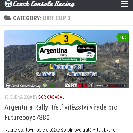
CATEGORY:
DIRT CUP 3
0
13. DUBNA 2020
BY
CCR CABADAJ
Argentina Rally: třetí vítězství v řade pro
Futureboye7880
Nabité startovní pole a těžké šotolinové tratě – tak bychom