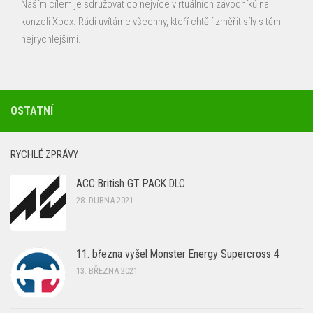
Naším cílem je sdružovat co nejvíce virtuálních závodníků na
konzoli Xbox. Rádi uvítáme všechny, kteří chtějí změřit síly s těmi
nejrychlejšími.
OSTATNÍ
RYCHLÉ ZPRÁVY
ACC British GT PACK DLC
28. DUBNA 2021
11. března vyšel Monster Energy Supercross 4
13. BŘEZNA 2021