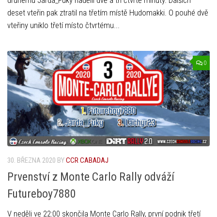
deset vteřin pak ztratil na třetím místě Hudomakki. O pouhé dvě
vteřiny uniklo třetí místo čtvrtému...
0
30. BŘEZNA 2020
BY
CCR CABADAJ
Prvenství z Monte Carlo Rally odváží
Futureboy7880
V neděli ve 22:00 skončila Monte Carlo Rally, první podnik třetí