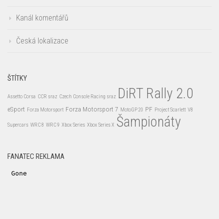
Kanál komentářů
Česká lokalizace
ŠTÍTKY
DiRT Rally 2.0
Assetto Corsa
CCR sraz
Czech Console Racing sraz
eSport
Forza Motorsport 7
PF
Forza Motorsport
MotoGP 20
Project Scarlett
V8
Šampionáty
Supercars
WRC 8
WRC 9
Xbox Series
Xbox Series X
FANATEC REKLAMA