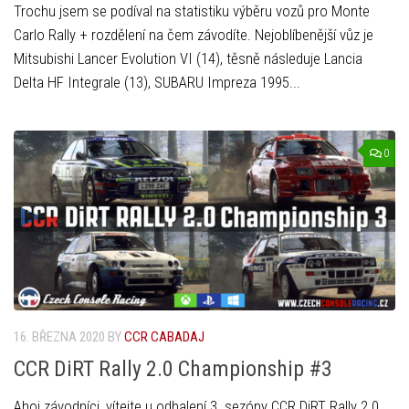
Trochu jsem se podíval na statistiku výběru vozů pro Monte
Carlo Rally + rozdělení na čem závodíte. Nejoblíbenější vůz je
Mitsubishi Lancer Evolution VI (14), těsně následuje Lancia
Delta HF Integrale (13), SUBARU Impreza 1995...
0
16. BŘEZNA 2020
BY
CCR CABADAJ
CCR DiRT Rally 2.0 Championship #3
Ahoj závodníci, vítejte u odhalení 3. sezóny CCR DiRT Rally 2.0