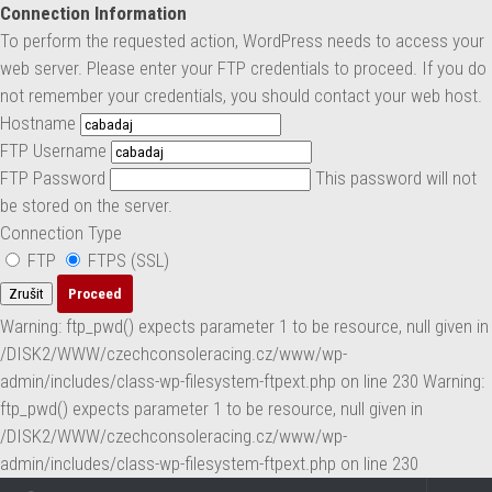
Connection Information
Skip to content
To perform the requested action, WordPress needs to access your
web server. Please enter your FTP credentials to proceed. If you do
not remember your credentials, you should contact your web host.
Hostname
FTP Username
FTP Password
This password will not
be stored on the server.
Connection Type
FTP
FTPS (SSL)
Zrušit
Warning: ftp_pwd() expects parameter 1 to be resource, null given in
/DISK2/WWW/czechconsoleracing.cz/www/wp-
admin/includes/class-wp-filesystem-ftpext.php on line 230 Warning:
ftp_pwd() expects parameter 1 to be resource, null given in
/DISK2/WWW/czechconsoleracing.cz/www/wp-
admin/includes/class-wp-filesystem-ftpext.php on line 230