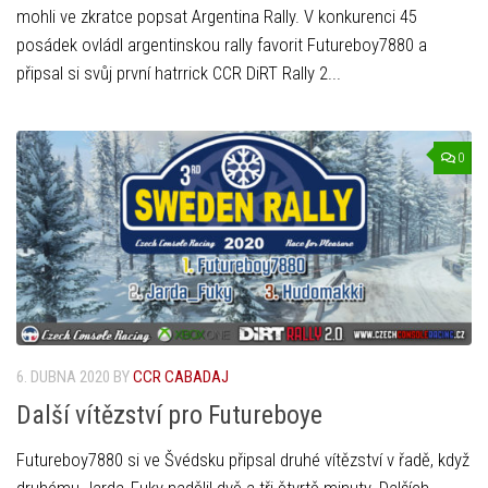
mohli ve zkratce popsat Argentina Rally. V konkurenci 45
posádek ovládl argentinskou rally favorit Futureboy7880 a
připsal si svůj první hatrrick CCR DiRT Rally 2...
0
6. DUBNA 2020
BY
CCR CABADAJ
Další vítězství pro Futureboye
Futureboy7880 si ve Švédsku připsal druhé vítězství v řadě, když
druhému Jarda_Fuky nadělil dvě a tři čtvrtě minuty. Dalších